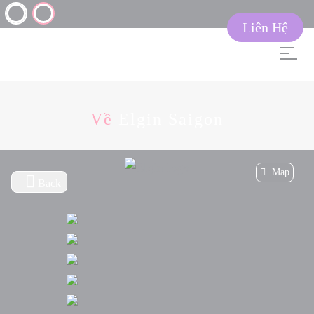
Liên Hệ
Về
Elgin Saigon
Map
Back