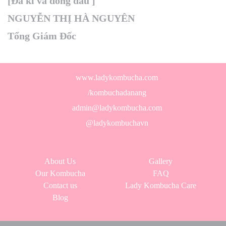
[Đã kí và đóng dấu ]
NGUYỄN THỊ HÀ NGUYÊN
Tổng Giám Đốc
www.ladykombucha.com
/kombuchadanang
admin@ladykombucha.com
@ladykombuchavn
About Us
Gallery
Our Kombucha
FAQ
Contact us
Lady Kombucha Care
Blog