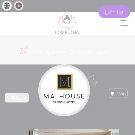
Liên Hệ
Về
Mai House Saigon Hotel
Map
Back