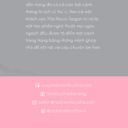
dẫn trong đó có cả các bối cảnh
thông tin lịch sử thú vị. Hơn cả một
khách sạn, Mai House Saigon tự nó là
một tác phẩm nghệ thuật, mọi ngóc
ngách đều được tô điểm một cách
trang trọng bằng những mảnh ghép
nhỏ để kết nối với câu chuyện lớn hơn.
www.ladykombucha.com
/kombuchadanang
admin@ladykombucha.com
@ladykombuchavn