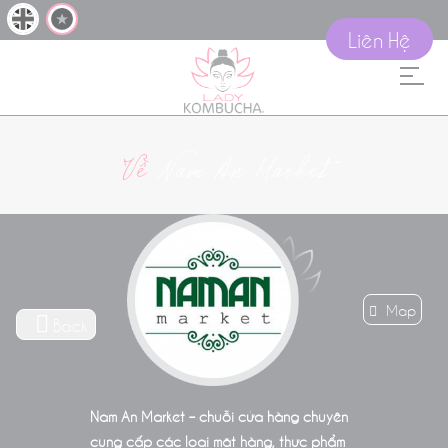
Liên Hệ
Về
Nam An Market
Map
Back
Nam An Market – chuỗi cửa hàng chuyên
cung cấp các loại mặt hàng, thực phẩm