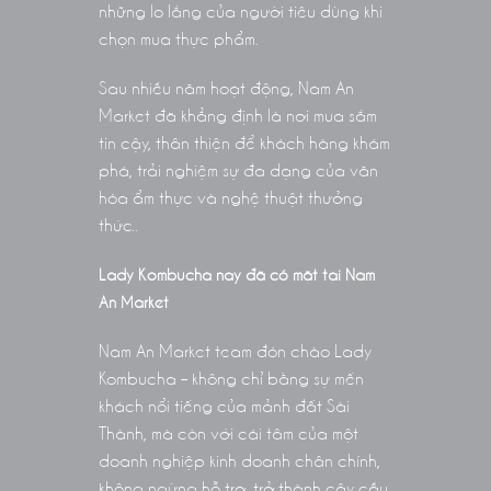
những lo lắng của người tiêu dùng khi
chọn mua thực phẩm.
Sau nhiều năm hoạt động, Nam An
Market đã khẳng định là nơi mua sắm
tin cậy, thân thiện để khách hàng khám
phá, trải nghiệm sự đa dạng của văn
hóa ẩm thực và nghệ thuật thưởng
thức..
Lady Kombucha nay đã có mặt tại Nam
An Market
Nam An Market team đón chào Lady
Kombucha – không chỉ bằng sự mến
khách nổi tiếng của mảnh đất Sài
Thành, mà còn với cái tâm của một
doanh nghiệp kinh doanh chân chính,
không ngừng hỗ trợ, trở thành cây cầu