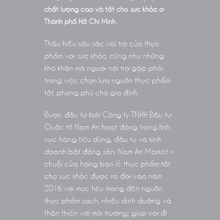
chất lượng cao và tốt cho sức khỏe ở
Thành phố Hồ Chí Minh.
Thấu hiếu sâu sắc vai trò của thực
phẩm với sức khỏe, cũng như những
khó khăn mà người nội trợ gặp phải
trong việc chọn lựa nguồn thực phẩm
tốt, phong phú cho gia đình.
Được đầu tư bởi Công ty TNHH Đầu tư
Quốc tế Nam An hoạt động trong lĩnh
vực hàng tiêu dùng, đầu tư và kinh
doanh bất động sản, Nam An Market –
chuỗi cửa hàng bán lẻ thực phẩm tốt
cho sức khỏe được ra đời vào năm
2016 với mục tiêu mang đến nguồn
thực phẩm sạch, nhiều dinh dưỡng và
thân thiện với môi trường; giúp vơi đi