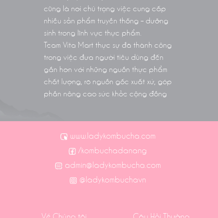
cũng là nơi chú trọng việc cung cấp
nhiều sản phẩm truyền thống – dưỡng
sinh trong lĩnh vực thực phẩm.
Team Vita Mart thực sự đã thành công
trong việc đưa người tiêu dùng đến
gần hơn với những nguồn thực phẩm
chất lượng, rõ nguồn gốc xuất xứ, góp
phần nâng cao sức khỏe cộng đồng
www.ladykombucha.com
/kombuchadanang
admin@ladykombucha.com
@ladykombuchavn
Về Chúng tôi
Câu Hỏi Thường