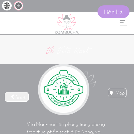
Liên Hệ
Về
Vita Mart
Map
Back
Vita Mart- nơi tiên phong trong phong
trào thực phẩm sạch ở Đà Nẵng, và