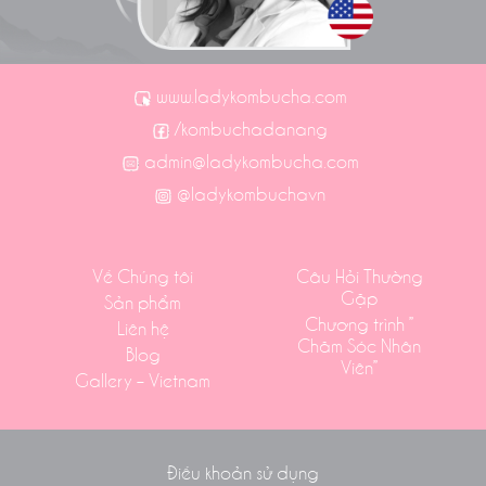
www.ladykombucha.com
/kombuchadanang
admin@ladykombucha.com
@ladykombuchavn
Về Chúng tôi
Câu Hỏi Thường
Gặp
Sản phẩm
Chương trình ”
Liên hệ
Chăm Sóc Nhân
Blog
Viên”
Gallery – Vietnam
Điều khoản sử dụng