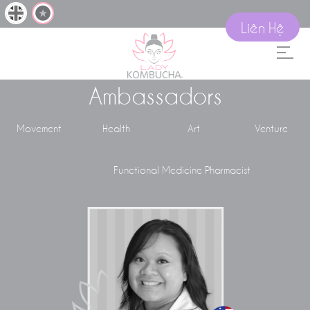
Liên Hệ
Ambassadors
Movement
Health
Art
Venture
Anh
Functional Medicine Pharmacist