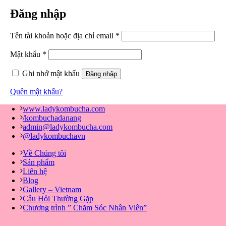
Đăng nhập
Bắt
Tên tài khoản hoặc địa chỉ email
*
buộc
Bắt
Mật khẩu
*
buộc
Ghi nhớ mật khẩu
Đăng nhập
Quên mật khẩu?
www.ladykombucha.com
/kombuchadanang
admin@ladykombucha.com
@ladykombuchavn
Về Chúng tôi
Sản phẩm
Liên hệ
Blog
Gallery – Vietnam
Câu Hỏi Thường Gặp
Chương trình ” Chăm Sóc Nhân Viên”