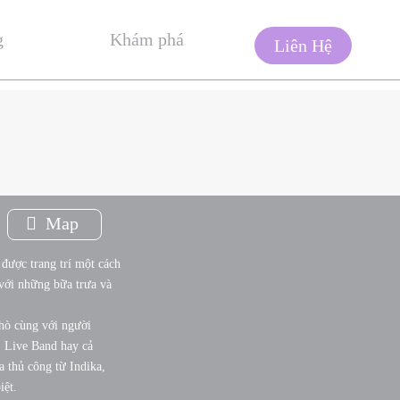
g
Khám phá
Liên Hệ
Map
được trang trí một cách
 với những bữa trưa và
 hò cùng với người
, Live Band hay cả
 thủ công từ Indika,
iệt.