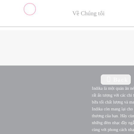
Về Chúng tôi
Back
Indika là một quán ăn n
rất ấn tượng với các ch
bữa tối chất lượng và m
Indika còn mang lại cho 
thương của bạn. Hãy cùn
những đêm nhạc đầy ngẫu
cùng với phong cách nhạ