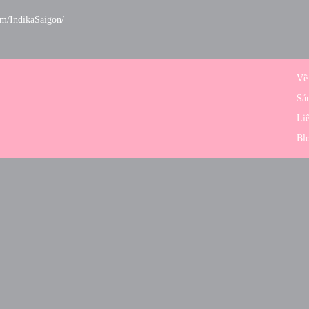
om/IndikaSaigon/
Về
Sả
Liê
Bl