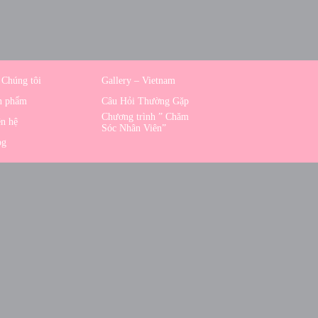
 Chúng tôi
Gallery – Vietnam
n phẩm
Câu Hỏi Thường Gặp
Chương trình ” Chăm
n hệ
Sóc Nhân Viên”
og