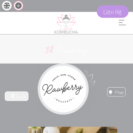
Liên Hệ
Về
Rawberry
Map
Back