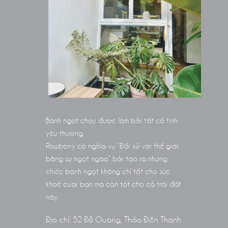
Bánh ngọt chay được làm bởi tất cả tình
yêu thương.
Rawberry có nghĩa vụ “Đối xử với thế giới
bằng sự ngọt ngào” bởi tạo ra những
chiếc bánh ngọt không chỉ tốt cho sức
khoẻ cuar bạn mà còn tốt cho cả trái đất
này.
Địa chỉ: 52 Đỗ Quang, Thảo Điền Thành