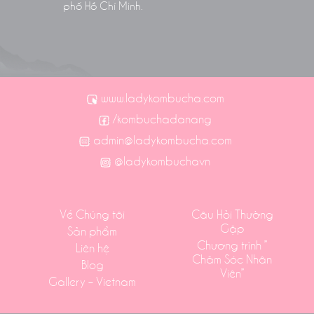
phố Hồ Chí Minh.
www.ladykombucha.com
/kombuchadanang
admin@ladykombucha.com
@ladykombuchavn
Về Chúng tôi
Câu Hỏi Thường
Gặp
Sản phẩm
Chương trình ”
Liên hệ
Chăm Sóc Nhân
Blog
Viên”
Gallery – Vietnam