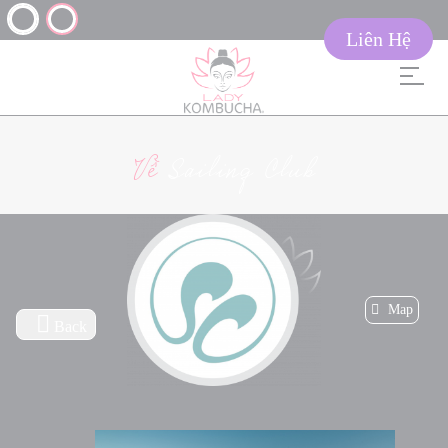
Liên Hệ
Về
Sailing Club
Map
Back