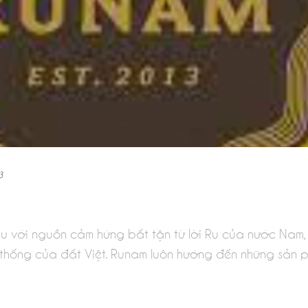
3
u với nguồn cảm hứng bất tận từ lời Ru của nước Nam,
 thống của đất Việt. Runam luôn hướng đến những sản phẩ