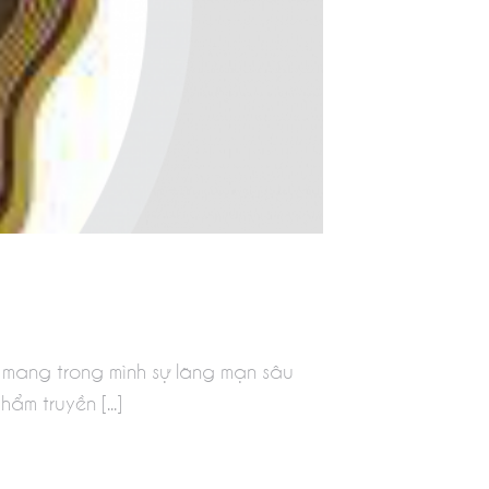
 mang trong mình sự lãng mạn sâu
m truyền [...]