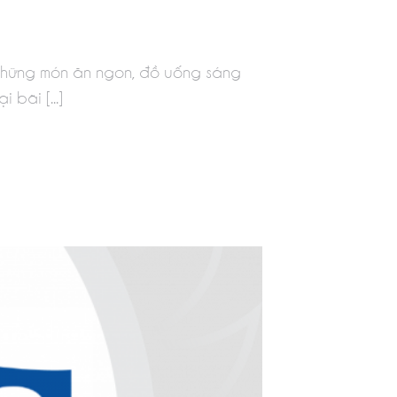
 những món ăn ngon, đồ uống sáng
bãi [...]