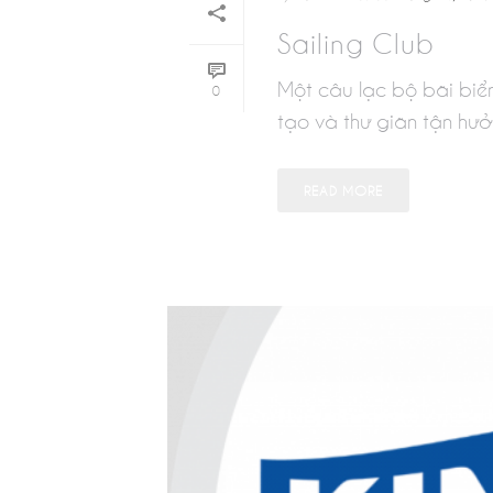
Sailing Club
Một câu lạc bộ bãi biể
0
tạo và thư giãn tận hưởn
READ MORE