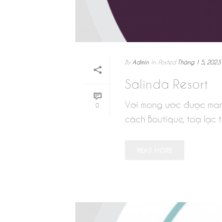
By
Admin
In
Posted
Tháng 1 5, 2023
Salinda Resort
Với mong ước được man
0
cách Boutique, toạ lạc tạ
READ MORE