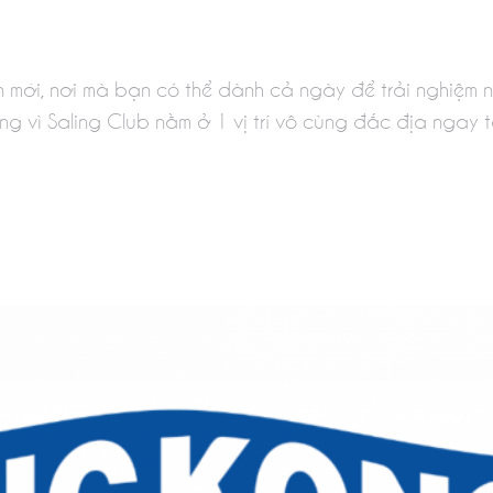
n mới, nơi mà bạn có thể dành cả ngày để trải nghiệm
g vì Saling Club nằm ở 1 vị trí vô cùng đắc địa ngay tại 