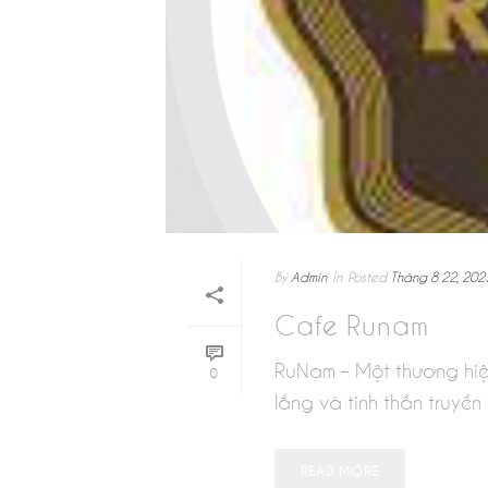
By
Admin
In
Posted
Tháng 8 22, 202
Cafe Runam
RuNam – Một thương hiệ
0
lắng và tinh thần truyền
READ MORE