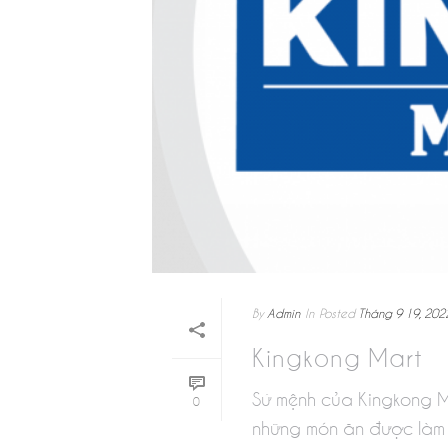
By
Admin
In
Posted
Tháng 9 19, 202
Kingkong Mart
Sứ mệnh của Kingkong Ma
0
những món ăn được làm từ