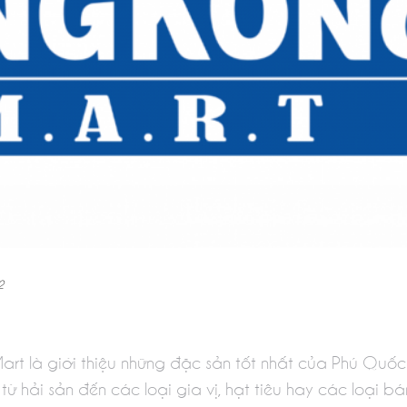
2
rt là giới thiệu những đặc sản tốt nhất của Phú Quốc đ
 hải sản đến các loại gia vị, hạt tiêu hay các loại bánh