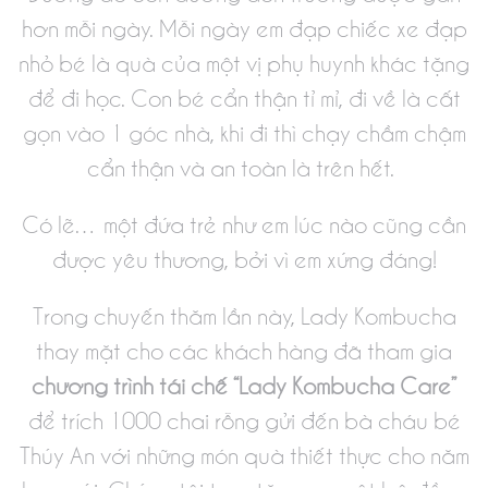
hơn mỗi ngày. Mỗi ngày em đạp chiếc xe đạp
nhỏ bé là quà của một vị phụ huynh khác tặng
để đi học. Con bé cẩn thận tỉ mỉ, đi về là cất
gọn vào 1 góc nhà, khi đi thì chạy chầm chậm
cẩn thận và an toàn là trên hết.
Có lẽ… một đứa trẻ như em lúc nào cũng cần
được yêu thương, bởi vì em xứng đáng!
Trong chuyến thăm lần này, Lady Kombucha
thay mặt cho các khách hàng đã tham gia
chương trình tái chế “Lady Kombucha Care”
để trích 1000 chai rỗng gửi đến bà cháu bé
Thúy An với những món quà thiết thực cho năm