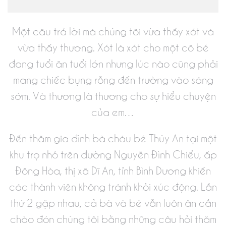
Một câu trả lời mà chúng tôi vừa thấy xót và
vừa thấy thương. Xót là xót cho một cô bé
đang tuổi ăn tuổi lớn nhưng lúc nào cũng phải
mang chiếc bụng rỗng đến trường vào sáng
sớm. Và thương là thương cho sự hiểu chuyện
của em…
Đến thăm gia đình bà cháu bé Thúy An tại một
khu trọ nhỏ trên đường Nguyễn Đình Chiểu, ấp
Đông Hòa, thị xã Dĩ An, tỉnh Bình Dương khiến
các thành viên không tránh khỏi xúc động. Lần
thứ 2 gặp nhau, cả bà và bé vẫn luôn ân cần
chào đón chúng tôi bằng những câu hỏi thăm