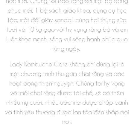
học mới. Chúng tôi trao tặng em một bộ đồng
phục mới, 1 bộ sách giáo khoa, dụng cụ học
tập, một đôi giày sandal, cùng hai thùng sữa
tươi và 10 kg gạo với hy vọng rằng bà và em
luôn khỏe mạnh, sống vui sống hạnh phúc qua
từng ngày.
Lady Kombucha Care không chỉ dừng lại là
một chương trình thu gom chai rỗng và các
hoạt động thiện nguyện. Chúng tôi hy vọng
với mỗi chai rỗng được tái chế, sẽ có thêm
nhiều nụ cười, nhiều ước mơ được chắp cánh
và tình yêu thương được lan tỏa đến khắp mọi
nơi.