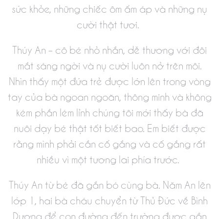
sức khỏe, những chiếc ôm ấm áp và những nụ
cười thật tươi.
Thúy An – cô bé nhỏ nhắn, dễ thương với đôi
mắt sáng ngời và nụ cười luôn nở trên môi.
Nhìn thấy một đứa trẻ được lớn lên trong vòng
tay của bà ngoan ngoãn, thông minh và không
kém phần lém lỉnh chúng tôi mới thấy bà đã
nuôi dạy bé thật tốt biết bao. Em biết được
rằng mình phải cần cố gắng và cố gắng rất
nhiều vì một tương lai phía trước.
Thúy An từ bé đã gắn bó cùng bà. Năm An lên
lớp 1, hai bà cháu chuyển từ Thủ Đức về Bình
Dương để con đường đến trường được gần