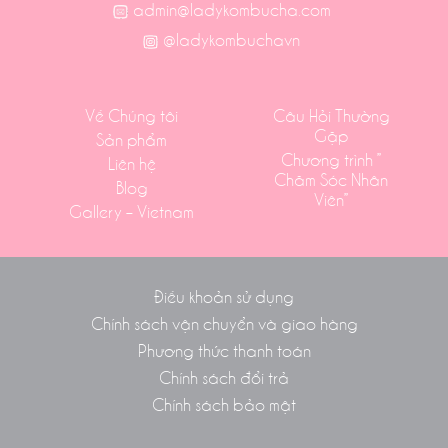
admin@ladykombucha.com
@ladykombuchavn
Về Chúng tôi
Câu Hỏi Thường
Gặp
Sản phẩm
Chương trình ”
Liên hệ
Chăm Sóc Nhân
Blog
Viên”
Gallery – Vietnam
Điều khoản sử dụng
Chính sách vận chuyển và giao hàng
Phương thức thanh toán
Chính sách đổi trả
Chính sách bảo mật