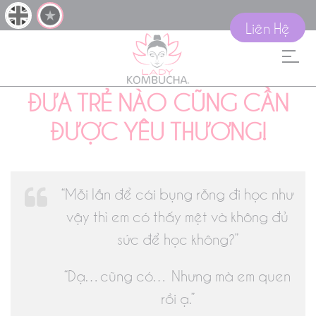
Liên Hệ
ĐỨA TRẺ NÀO CŨNG CẦN
ĐƯỢC YÊU THƯƠNG!
“Mỗi lần để cái bụng rỗng đi học như
vậy thì em có thấy mệt và không đủ
sức để học không?”
“Dạ…cũng có… Nhưng mà em quen
rồi ạ.”