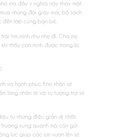
nhỏ mà đầy ý nghĩa này thay mặt
 mua những đôi giày mới, bộ sách
ớc đến lớp cùng bạn bè.
trái tim mình như nhẹ đi. Cha mẹ
 khi thấy con mình được trang bị
ế!
nh và hạnh phúc. Khó khăn sẽ
ấm lòng nhân ái và sự tương trợ sẽ
u từ những điều giản dị nhất.
ôi trường xung quanh mà còn gửi
ộng lực giúp các em vươn lên sẽ