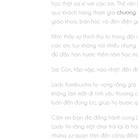
học thật xa xỉ với các em. Thế n
quý khách hàng tham gia
chương t
giáo khoa, bàn học và đèn điện g
Nhìn thấy sự thích thú từ trong đô
các em, tuy không nói nhiều nhưng
đủ đầy hơn trước thềm năm học mớ
Sài Gòn, tấp nập, náo nhiệt đến đ
Lady Kombucha hy vọng rằng gia đ
không làm mất đi tình yêu thương c
luôn đến đúng lúc, giúp họ bước 
Cảm ơn bạn đã đồng hành cùng Lad
Lady tin rằng một chai trả lại là
những sự quan tâm đến cộng đồng.