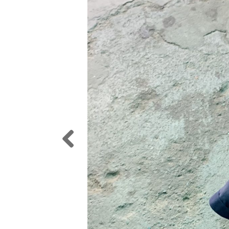
Previ
ous