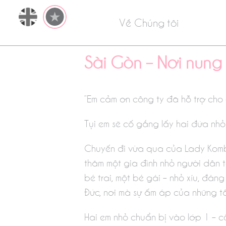
Về Chúng tôi
Sài Gòn – Nơi nung
“Em cảm ơn công ty đã hỗ trợ cho
Tụi em sẽ cố gắng lấy hai đứa nhỏ
Chuyến đi vừa qua của Lady Kombu
thăm một gia đình nhỏ người dân t
bé trai, một bé gái – nhỏ xíu, đán
Đức, nơi mà sự ấm áp của những tấ
Hai em nhỏ chuẩn bị vào lớp 1 – c