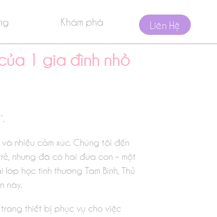
ng
Khám phá
Liên Hệ
của 1 gia đình nhỏ
”.
và nhiều cảm xúc. Chúng tôi đến
trẻ, nhưng đã có hai đứa con – một
i lớp học tình thương Tam Bình, Thủ
n này.
rang thiết bị phục vụ cho việc