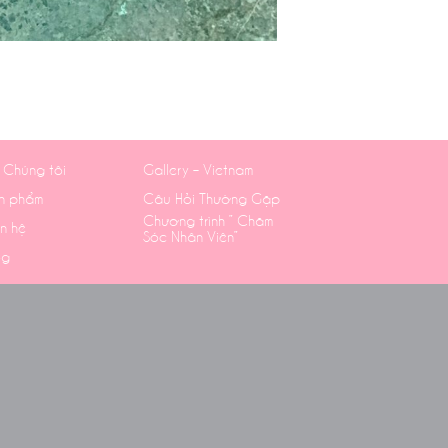
 Chúng tôi
Gallery – Vietnam
n phẩm
Câu Hỏi Thường Gặp
Chương trình ” Chăm
ên hệ
Sóc Nhân Viên”
og