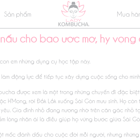
Sản phẩm
Mua hà
 nấu cho bao ước mơ, hy vọng 
 con em những dụng cụ học tập này.
 làm động lực để tiếp tục xây dựng cuộc sống cho mình
cha được xem là một trong những chuyến đi đặc biệt 
ộc H’Mong, rời Đắk Lắk xuống Sài Gòn mưu sinh. Họ còn 
g yêu. Gia đình nhỏ đang nương nhờ trên căn gác nhỏ tạ
m lòng nhân ái là điều giúp họ vững bước giữa Sài Gò
ột mốc đánh dấu cho cuộc đời mỗi người, nhưng những t