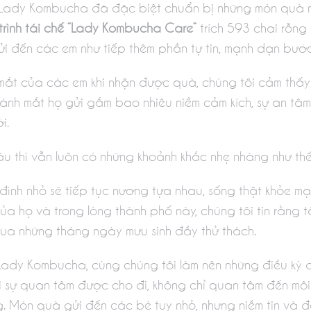
ên Lady Kombucha đã đặc biệt chuẩn bị những món quà 
rình tái chế “Lady Kombucha Care”
trích 593 chai rỗng
ửi đến các em như tiếp thêm phần tự tin, mạnh dạn bư
i mắt của các em khi nhận được quà, chúng tôi cảm thấy 
 ánh mắt họ gửi gắm bao nhiêu niềm cảm kích, sự an tâm
i.
âu thì vẫn luôn có những khoảnh khắc nhẹ nhàng như th
ình nhỏ sẽ tiếp tục nương tựa nhau, sống thật khỏe mạ
ủa họ và trong lòng thành phố này, chúng tôi tin rằng t
qua những tháng ngày mưu sinh đầy thử thách.
y Kombucha, cùng chúng tôi làm nên những điều kỳ diệ
 hai sự quan tâm được cho đi, không chỉ quan tâm đến m
 Món quà gửi đến các bé tuy nhỏ, nhưng niềm tin và đ