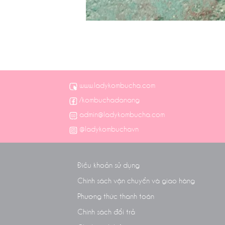
www.ladykombucha.com
/kombuchadanang
admin@ladykombucha.com
@ladykombuchavn
Điều khoản sử dụng
Chính sách vận chuyển và giao hàng
Phương thức thanh toán
Chính sách đổi trả