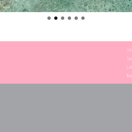
Về
Sả
Li
Bl