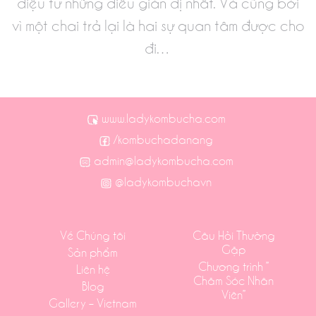
diệu từ những điều giản dị nhất. Và cũng bởi
vì một chai trả lại là hai sự quan tâm được cho
đi…
www.ladykombucha.com
/kombuchadanang
admin@ladykombucha.com
@ladykombuchavn
Về Chúng tôi
Câu Hỏi Thường
Gặp
Sản phẩm
Chương trình ”
Liên hệ
Chăm Sóc Nhân
Blog
Viên”
Gallery – Vietnam