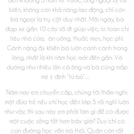
biến, không còn khả năng lao động, chỉ còn
bà ngoại là trụ cột duy nhất. Mỗi ngày, bà
đạp xe gần 10 cây số đi giúp việc, lo toan chi
tiêu nhà cửa, ăn uống, thuốc men, học phí.
Gánh nặng ấy khiến bà luôn canh cánh trong
lòng, nhất là khi năm học mới đến gần. Và
dường như nhiều lần cả ông và bà cũng mấp
mé ý định “từ bỏ”…
Năm nay em chuyển cấp, chúng tôi thầm nghĩ:
một đứa trẻ nếu chỉ học đến lớp 5 rồi nghỉ luôn
như vậy, thì sau này em phải làm gì để có được
một cuộc sống tốt hơn bây giờ? Duy chỉ có
con đường học vấn mà thôi. Quân còn rất