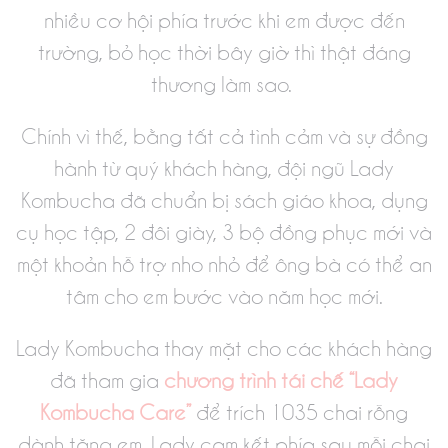
nhiều cơ hội phía trước khi em được đến
trường, bỏ học thời bây giờ thì thật đáng
thương làm sao.
Chính vì thế, bằng tất cả tình cảm và sự đồng
hành từ quý khách hàng, đội ngũ Lady
Kombucha đã
chuẩn
bị sách giáo khoa, dụng
cụ học tập, 2 đôi giày, 3 bộ đồng phục mới và
một khoản hỗ trợ nho nhỏ để ông bà có thể an
tâm cho em bước vào năm học mới.
Lady Kombucha thay mặt cho các khách hàng
đã tham gia
chương trình tái chế “Lady
Kombucha Care”
để trích 1035 chai rỗng
dành tặng em. Lady cam kết phía sau mỗi chai