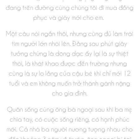
đang trên đường cùng chúng tôi đi mua đồng
phục và giày mới cho em.
Một câu nói ngắ
n thôi, nhưng cũng đủ làm trái
tim người lớn nhói lên. Đằng sau phút giây
tưởng chừng là dõng dạc ấy lại là sự thiệt
thòi, là khát khao được đến trường nhưng
cũng là sự lo lắng của cậu bé khi chỉ mới 12
tuổi và em không muốn trở thành gánh nặng
cho gia đình.
Quân sống cùng ông bà ngoại sau khi ba mẹ
chia tay, có cuộc sống riêng, có hạnh phúc
mới. Cả nhà ba người nương tượng nhau cho
đến khoảng 3 năm về trước, ông ngoại bị tai